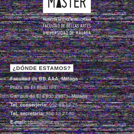
¿DÓNDE ESTAMOS?
Facultad de BB.AAA, Málaga
Plaza de El Ejido nº1
Campus de El Ejido 29071. Málaga
952 13 13 75
Tel. conserjería:
952 13 27 80
Tel. secretaría:
bbaa@uma.es
E-mail: