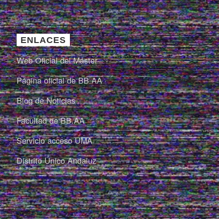
ENLACES
Web Oficial del Máster
Página oficial de BB.AA
Blog de Noticias
Facultad de BB.AA
Servicio acceso UMA
Distrito Único Andaluz