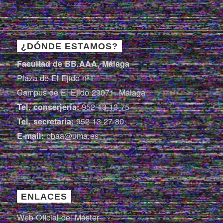
¿DÓNDE ESTAMOS?
Facultad de BB.AAA, Málaga
Plaza de El Ejido nº1
Campus de El Ejido 29071. Málaga
952 13 13 75
Tel. conserjería:
952 13 27 80
Tel. secretaría:
bbaa@uma.es
E-mail:
ENLACES
Web Oficial del Máster