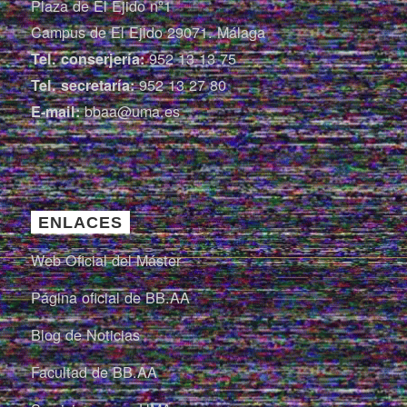
Plaza de El Ejido nº1
Campus de El Ejido 29071. Málaga
952 13 13 75
Tel. conserjería:
952 13 27 80
Tel. secretaría:
bbaa@uma.es
E-mail:
ENLACES
Web Oficial del Máster
Página oficial de BB.AA
Blog de Noticias
Facultad de BB.AA