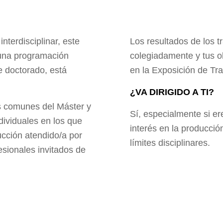
terdisciplinar, este
Los resultados de los t
una programación
colegiadamente y tus ob
e doctorado, está
en la Exposición de Tra
¿VA DIRIGIDO A TI?
s comunes del Máster y
Sí, especialmente si e
ndividuales en los que
interés en la producci
ucción atendido/a por
límites disciplinares.
esionales invitados de