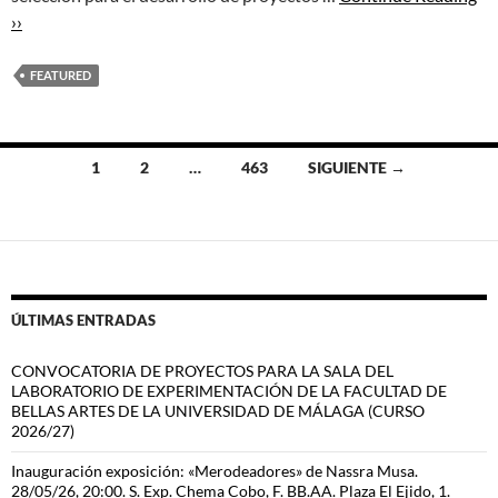
››
FEATURED
Ir
1
2
…
463
SIGUIENTE →
a
las
entradas
ÚLTIMAS ENTRADAS
CONVOCATORIA DE PROYECTOS PARA LA SALA DEL
LABORATORIO DE EXPERIMENTACIÓN DE LA FACULTAD DE
BELLAS ARTES DE LA UNIVERSIDAD DE MÁLAGA (CURSO
2026/27)
Inauguración exposición: «Merodeadores» de Nassra Musa.
28/05/26, 20:00. S. Exp. Chema Cobo, F. BB.AA. Plaza El Ejido, 1.