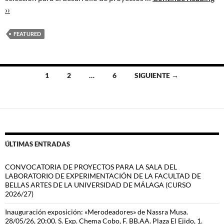
››
FEATURED
Ir
1
2
…
6
SIGUIENTE →
a
las
entradas
ÚLTIMAS ENTRADAS
CONVOCATORIA DE PROYECTOS PARA LA SALA DEL
LABORATORIO DE EXPERIMENTACIÓN DE LA FACULTAD DE
BELLAS ARTES DE LA UNIVERSIDAD DE MÁLAGA (CURSO
2026/27)
Inauguración exposición: «Merodeadores» de Nassra Musa.
28/05/26, 20:00. S. Exp. Chema Cobo, F. BB.AA. Plaza El Ejido, 1.