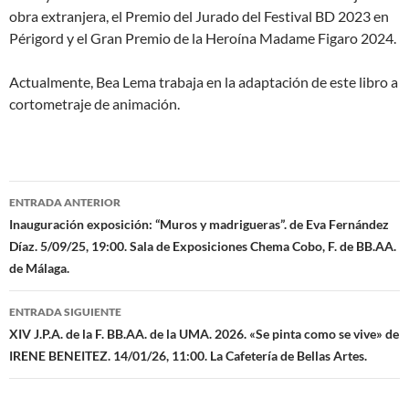
obra extranjera, el Premio del Jurado del Festival BD 2023 en
Périgord y el Gran Premio de la Heroína Madame Figaro 2024.
Actualmente, Bea Lema trabaja en la adaptación de este libro a
cortometraje de animación.
Navegación
ENTRADA ANTERIOR
de
Inauguración exposición: “Muros y madrigueras”. de Eva Fernández
Díaz. 5/09/25, 19:00. Sala de Exposiciones Chema Cobo, F. de BB.AA.
entradas
de Málaga.
ENTRADA SIGUIENTE
XIV J.P.A. de la F. BB.AA. de la UMA. 2026. «Se pinta como se vive» de
IRENE BENEITEZ. 14/01/26, 11:00. La Cafetería de Bellas Artes.