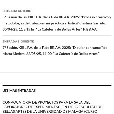
Navegación
ENTRADA ANTERIOR
de
5ª Sesión de las XIII J.P.A. de la F. de BB.AA. 2025: “Proceso creativo y
metodologías de trabajo en mi práctica artística” Cristina Garrido.
entradas
30/04/25, 11 a 15 hs. “La Cafetería de Bellas Artes”, F. BB.AA.
ENTRADA SIGUIENTE
7ª Sesión. XIII J.P.A. de la F. de BB.AA. 2025: “Dibujar con ganas” de
María Medem. 22/05/25, 11:00. “La Cafetería de Bellas Artes”
ÚLTIMAS ENTRADAS
CONVOCATORIA DE PROYECTOS PARA LA SALA DEL
LABORATORIO DE EXPERIMENTACIÓN DE LA FACULTAD DE
BELLAS ARTES DE LA UNIVERSIDAD DE MÁLAGA (CURSO